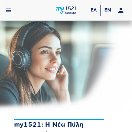
ΕΛ
EN
my1521: Η Νέα Πύλη